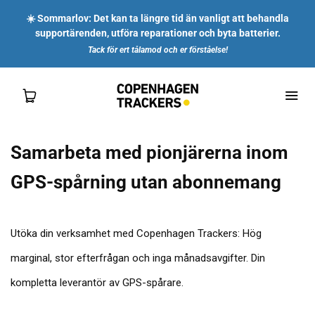
☀️ Sommarlov: Det kan ta längre tid än vanligt att behandla
supportärenden, utföra reparationer och byta batterier.
Tack för ert tålamod och er förståelse!
Samarbeta med pionjärerna inom
SHOP
GPS-spårning utan abonnemang
FÖR DIG
Utöka din verksamhet med Copenhagen Trackers: Hög
FÖR FÖRETAG
marginal, stor efterfrågan och inga månadsavgifter. Din
kompletta leverantör av GPS-spårare.
OM OSS