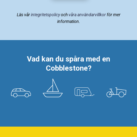
Läs vår
integritetspolicy
och
våra användarvillkor
för mer
information.
Vad kan du spåra med en
Cobblestone?