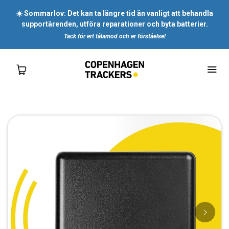
☀️ Sommarlov: Det kan ta längre tid än vanligt att behandla
supportärenden, utföra reparationer och byta batterier.
Tack för ert tålamod och er förståelse!
SHOP
FÖR DIG
FÖR FÖRETAG
OM OSS