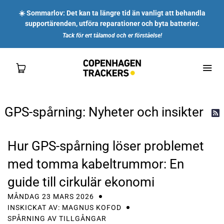
☀️ Sommarlov: Det kan ta längre tid än vanligt att behandla
supportärenden, utföra reparationer och byta batterier.
Tack för ert tålamod och er förståelse!
GPS-spårning: Nyheter och insikter

SHOP
Hur GPS-spårning löser problemet
FÖR DIG
med tomma kabeltrummor: En
FÖR FÖRETAG
guide till cirkulär ekonomi
MÅNDAG 23 MARS 2026
OM OSS
INSKICKAT AV: MAGNUS KOFOD
SPÅRNING AV TILLGÅNGAR