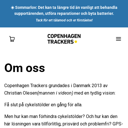
☀️ Sommarlov: Det kan ta längre tid än vanligt att behandla
supportärenden, utföra reparationer och byta batterier.
Tack för ert tålamod och er förståelse!
Om oss
SHOP
Copenhagen Trackers grundades i Danmark 2013 av
FÖR DIG
Christian Olesen
(mannen i videon)
med en tydlig vision:
FÖR FÖRETAG
Få slut på cykelstölder en gång för alla.
Men hur kan man förhindra cykelstölder? Och hur kan den
OM OSS
här lösningen vara tillförlitlig, prisvärd och problemfri? GPS-