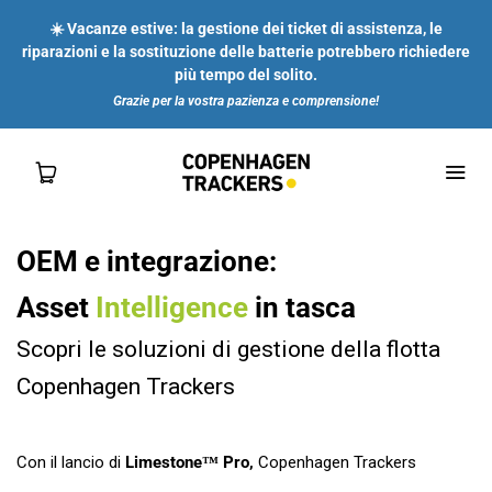
☀️ Vacanze estive: la gestione dei ticket di assistenza, le
riparazioni e la sostituzione delle batterie potrebbero richiedere
più tempo del solito.
Grazie per la vostra pazienza e comprensione!
OEM e integrazione:
NEGOZIO
Asset
Intelligence
in tasca
Scopri le soluzioni di gestione della flotta
PER TE
Copenhagen Trackers
PER LE IMPRESE
Con il lancio di
L
imestone™ Pro,
Copenhagen Trackers
SU DI NOI