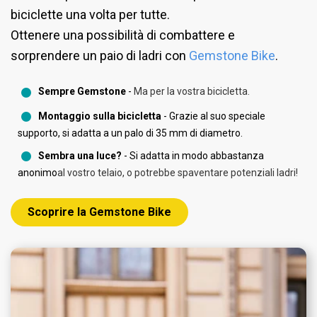
posizioni inviate.
necessario.
Sperimentate la localizzazione anche in ambienti
Cronologia dei viaggi e zone geofence
biciclette una volta per tutte.
Modalità Live: Aggiornamento della posizione
chiusi o nei parcheggi!
illimitate
Ottenere una possibilità di combattere e
ogni 15 minuti mentre si è in movimento e uno
sorprendere un paio di ladri con
Gemstone Bike
.
Condivisione della posizione del tracker
dopo l'arresto.
Tracciamento indoor tramite WiFi-sniffing
Modalità giornaliera: Aggiornamento della
Sempre Gemstone
-
Ma per la vostra bicicletta.
posizione una volta al giorno.
Montaggio sulla bicicletta
- Grazie al suo speciale
Per saperne di più
Modalità settimanale: Aggiornamento della
supporto, si adatta a un palo di 35 mm di diametro.
posizione una volta alla settimana.
Sembra una luce?
- Si adatta in modo abbastanza
Modalità parcheggio: Aggiornamento della
anonimo
al vostro telaio, o potrebbe spaventare potenziali ladri!
posizione dopo essere stati parcheggiati e fermi
per 1 ora.
Scoprire la Gemstone Bike
Modalità di emergenza: Invia un
aggiornamento della posizione ogni 10 minuti.
NB. Usare la modalità di emergenza solo quando
si è perso qualcosa, perché consuma molto la
batteria.