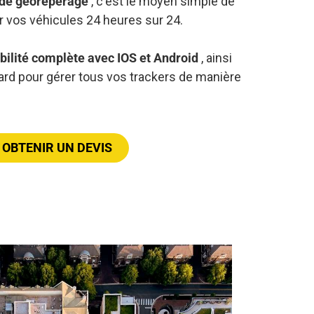
s de géorepérage
, c'est le moyen simple de
er vos véhicules 24 heures sur 24.
ilité complète avec IOS et Android
, ainsi
rd pour gérer tous vos trackers de manière
OBTENIR UN DEVIS