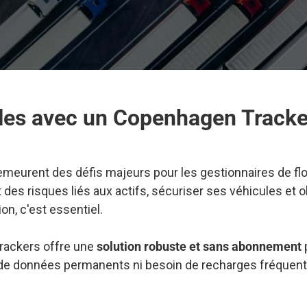
À PROPOS DE NOUS
CONTACT
cules avec un Copenhagen Tracke
MON COMPTE
 demeurent des défis majeurs pour les gestionnaires de flo
 des risques liés aux actifs, sécuriser ses véhicules et 
on, c'est essentiel.
ackers offre une
solution robuste et sans abonnement
p
ais de données permanents ni besoin de recharges fréquen