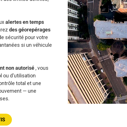
aux
alertes en temps
urez
des géorepérages
de sécurité pour votre
tantanées si un véhicule
t non autorisé
, vous
 ou d'utilisation
ntrôle total et une
 mouvement — une
ises.
IS