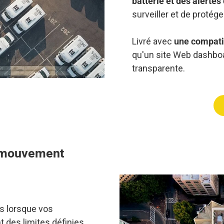
batterie et des alerte
surveiller et de protég
Livré avec
une compatib
qu'un site Web dashboa
transparente.
e mouvement
s lorsque vos
 des limites définies,