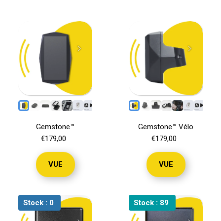
CONTACT
MON COMPTE
Gemstone™
Gemstone™ Vélo
€179,00
€179,00
VUE
VUE
Stock :
0
Stock :
89