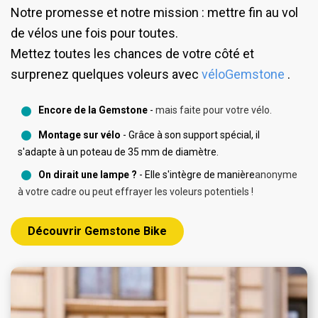
envoyées.
batterie.
Générez plusieurs liens et supprimez facilement
Notre promesse et notre mission : mettre fin au vol
Profils de suivi personnalisables
l'accès lorsque vous en avez besoin.
Faites l'expérience du suivi à l'intérieur ou dans les
de vélos une fois pour toutes.
Mode en direct : Mise à jour de l'emplacement
parkings !
Historique illimité des déplacements et zones
Mettez toutes les chances de votre côté et
toutes les 15 minutes pendant le déplacement, et
de géofencing
surprenez quelques voleurs avec
véloGemstone
.
une fois après l'arrêt.
Partage de la localisation du traceur
Mode quotidien : Mise à jour de l'emplacement
Encore de la Gemstone
-
mais faite pour votre vélo.
Suivi intérieur par reniflage WiFi
une fois par jour.
Montage sur vélo
- Grâce à son support spécial, il
Mode hebdomadaire : Mise à jour de
s'adapte à un poteau de 35 mm de diamètre.
Plus d'informations ici
l'emplacement une fois par semaine.
On dirait une lampe ?
- Elle s'intègre de manière
anonyme
Mode stationnement : Mise à jour de
à votre cadre ou peut effrayer les voleurs potentiels !
l'emplacement après une heure de stationnement
et d'immobilisation.
Découvrir Gemstone Bike
Mode d'urgence : Envoie une mise à jour de la
localisation toutes les 10 minutes.
NB. N'utilisez le mode d'urgence que lorsque
vous avez perdu quelque chose, car il épuise