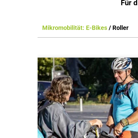
Für d
Mikromobilität: E-Bikes
/ Roller