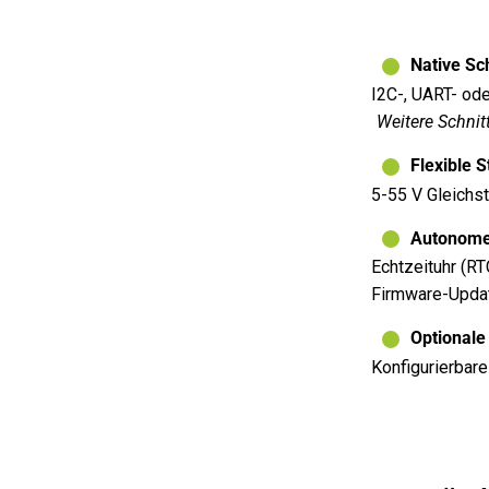
Native Sc
I2C-, UART- od
Weitere Schnitt
Flexible S
5-55 V Gleichs
Autonome 
Echtzeituhr (RT
Firmware-Updat
Optionale
Konfigurierbare