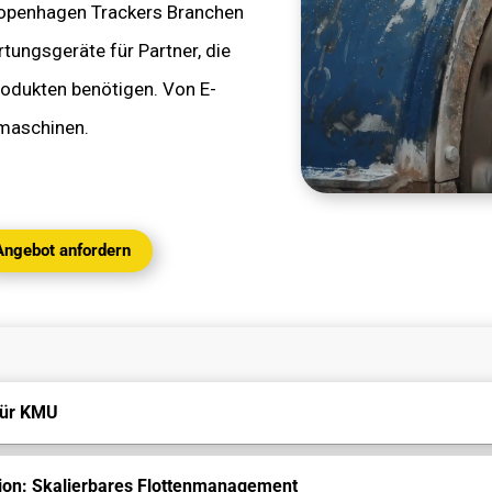
ÜBER UNS
penhagen Trackers Branchen
ungsgeräte für Partner, die
KONTAKT
rodukten benötigen. Von E-
riemaschinen.
MEIN KONTO
Angebot anfordern
für KMU
tion: Skalierbares Flottenmanagement