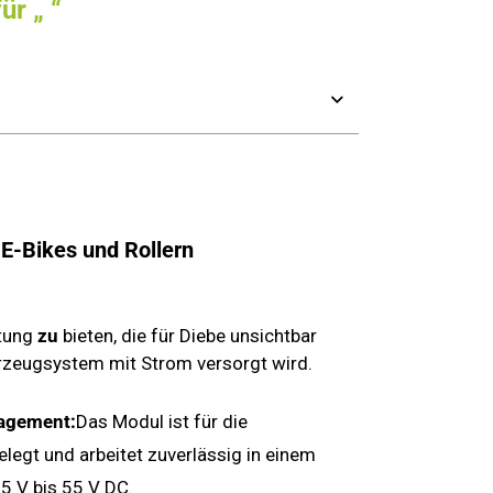
ür „
“
 E-Bikes und Rollern
rtung
zu
bieten, die für Diebe unsichtbar
hrzeugsystem mit Strom versorgt wird.
nagement:
Das Modul ist für die
elegt und arbeitet zuverlässig in einem
5 V bis 55 V DC.