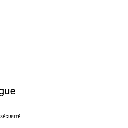
ague
,
SÉCURITÉ