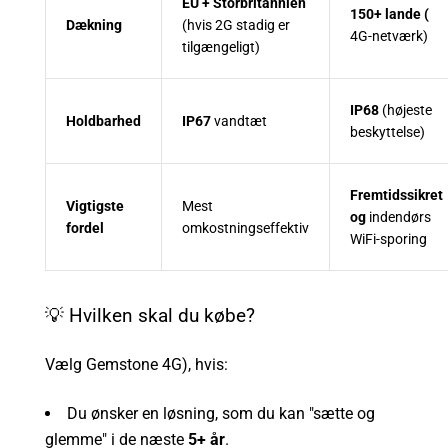
EU + Storbritannien
150+ lande (
Dækning
(hvis 2G stadig er
4G-netværk)
tilgængeligt)
IP68
(højeste
Holdbarhed
IP67
vandtæt
beskyttelse)
Fremtidssikret
Vigtigste
Mest
og
indendørs
fordel
omkostningseffektiv
WiFi-sporing
💡 Hvilken skal du købe?
Vælg Gemstone 4G), hvis:
Du ønsker en løsning, som du kan "sætte og
glemme" i de næste
5+ år
.