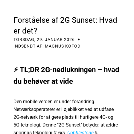
KONTAKT
Forståelse af 2G Sunset: Hvad
er det?
MIN KONTO
TORSDAG, 29. JANUAR 2026
INDSENDT AF: MAGNUS KOFOD
⚡️ TL;DR 2G-nedlukningen – hvad
du behøver at vide
Den mobile verden er under forandring.
Netværksoperatører er i øjeblikket ved at udfase
2G-netværk for at gøre plads til hurtigere 4G- og
5G-teknologi. Denne "2G Sunset" betyder, at ældre
sporings teknologi (
f.eks.
Cobblestone
&