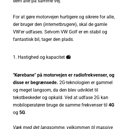
dem alle på samme vej.
For at gøre motorvejen hurtigere og sikrere for alle,
der bruger den (
internetbrugere
), skal de gamle
VW'er udfases. Selvom VW Golf er en stabil og
fantastisk bil, tager den plads.
1. Hastighed og kapacitet
📻
"Kørebane" på motorvejen er radiofrekvenser, og
disse er begrænsede.
2G-teknologien er gammel
og meget langsom, da den blev udviklet til
tekstbeskeder og opkald. Ved at udfase 2G kan
mobiloperatører bruge de samme frekvenser til
4G
og
5G
.
Væk med det langsomme, velkommen til massive