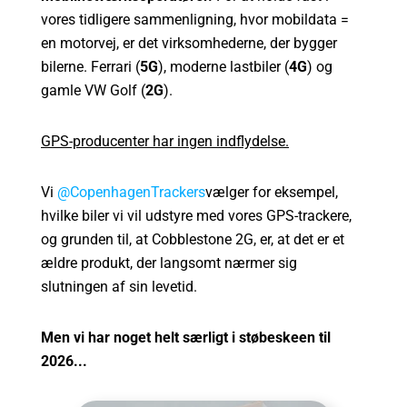
vores tidligere sammenligning, hvor mobildata =
en motorvej, er det virksomhederne, der bygger
bilerne. Ferrari (
5G
), moderne lastbiler (
4G
) og
gamle VW Golf (
2G
).
GPS-producenter har ingen indflydelse.
Vi
@CopenhagenTrackers
vælger for eksempel,
hvilke biler vi vil udstyre med vores GPS-trackere,
og grunden til, at Cobblestone 2G, er, at det er et
ældre produkt, der langsomt nærmer sig
slutningen af sin levetid.
Men vi har noget helt særligt i støbeskeen til
2026...