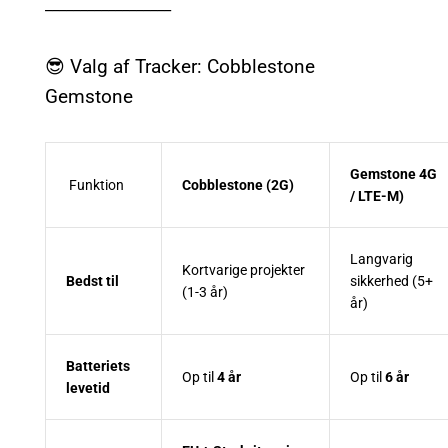
__________________
😎 Valg af Tracker: Cobblestone
Gemstone
Gemstone 4G
Funktion
Cobblestone (2G)
/ LTE-M)
Langvarig
Kortvarige projekter
Bedst til
sikkerhed (5+
(1-3 år)
år)
Batteriets
Op til
4 år
Op til
6 år
levetid